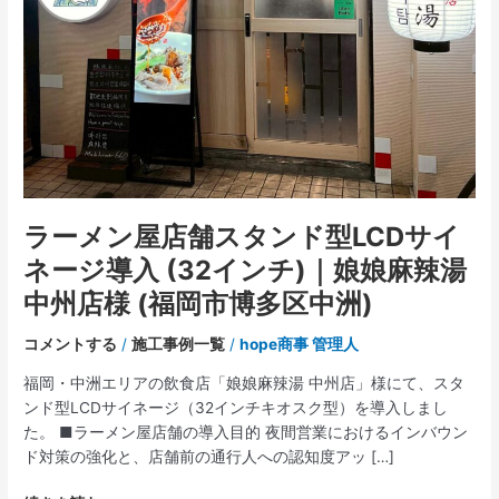
舗
ス
タ
ン
ド
型
LCD
サ
イ
ラーメン屋店舗スタンド型LCDサイ
ネ
ー
ネージ導入 (32インチ)｜娘娘麻辣湯
ジ
中州店様 (福岡市博多区中洲)
導
入
コメントする
/
施工事例一覧
/
hope商事 管理人
(32
福岡・中洲エリアの飲食店「娘娘麻辣湯 中州店」様にて、スタ
イ
ンド型LCDサイネージ（32インチキオスク型）を導入しまし
ン
た。 ■ラーメン屋店舗の導入目的 夜間営業におけるインバウン
チ)
ド対策の強化と、店舗前の通行人への認知度アッ […]
｜
娘