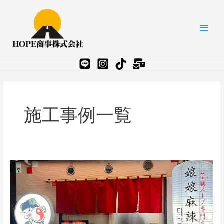
内
投
Main
容
稿
Men
を
の
ス
ペ
キ
ー
ッ
ジ
プ
送
り
施工事例一覧
ラ
ー
メ
ン
屋
店