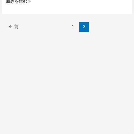
続きを読む »
娘
麻
辣
湯
←
前
1
2
中
州
店
様
(福
岡
市
博
多
区
中
洲)