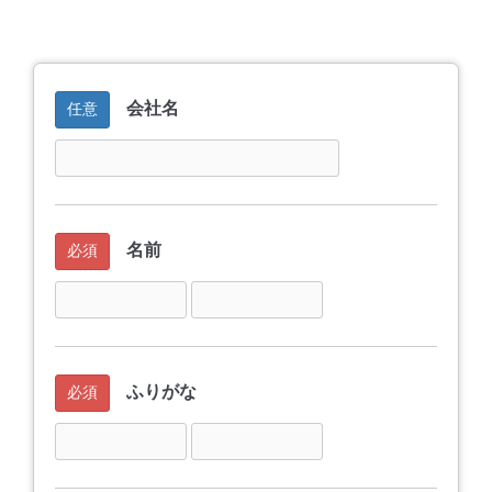
会社名
任意
名前
必須
ふりがな
必須