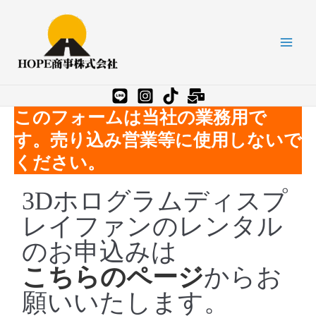
内
Main
容
を
ス
Men
キ
ッ
プ
このフォームは当社の業務用で
す。売り込み営業等に使用しないで
ください。
3Dホログラムディスプ
レイファンのレンタル
のお申込みは
こちらのページ
からお
願いいたします。